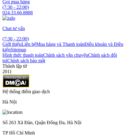
Gọi mua hàng
(7:30 - 22:00)
024.33.66.8888
Chat tư vấn
(7:30 - 22:00)
Giới thiệu
Liên hệ
Mua hàng và Thanh toán
Điều khoản và Điều
kiện
Sitemap
Hình thức thanh toán
Chính sách vận chuyện
Chính sách đổi
trả
Chính sách bảo mật
Thành lập từ
2011
Hệ thống điểm giao dịch
Hà Nội
Số 263 Xã Đàn, Quận Đống Đa, Hà Nội
TP Hồ Chí Minh