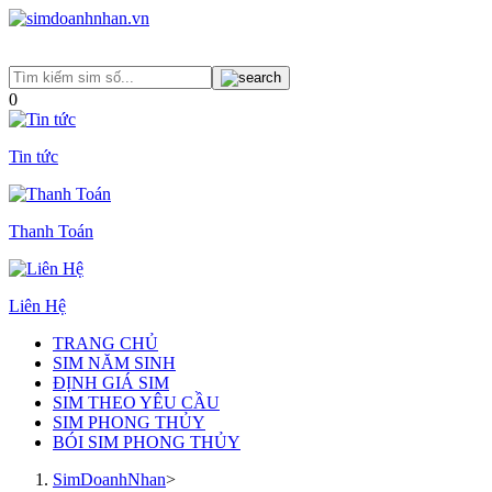
0
Tin tức
Thanh Toán
Liên Hệ
TRANG CHỦ
SIM NĂM SINH
ĐỊNH GIÁ SIM
SIM THEO YÊU CẦU
SIM PHONG THỦY
BÓI SIM PHONG THỦY
SimDoanhNhan
>