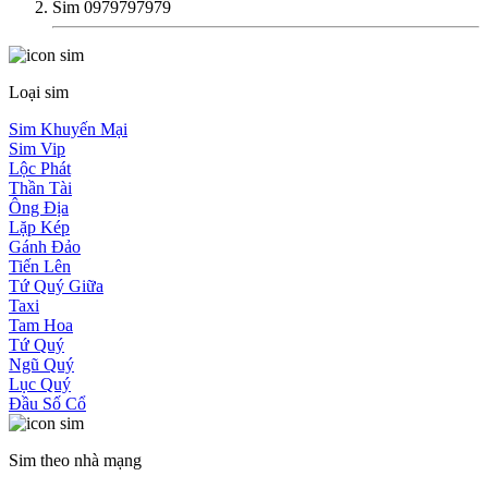
Sim 0979797979
Loại sim
Sim Khuyến Mại
Sim Vip
Lộc Phát
Thần Tài
Ông Địa
Lặp Kép
Gánh Đảo
Tiến Lên
Tứ Quý Giữa
Taxi
Tam Hoa
Tứ Quý
Ngũ Quý
Lục Quý
Đầu Số Cổ
Sim theo nhà mạng