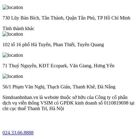
730 Lũy Bán Bích, Tân Thành, Quận Tân Phú, TP Hồ Chí Minh
Tỉnh thành khác
102 tổ 16 phố Hà Tuyên, Phan Thiết, Tuyên Quang
71 Thuỷ Nguyên, KĐT Ecopark, Văn Giang, Hưng Yên
56/1 Phạm Văn Nghị, Thạch Gián, Thanh Khê, Đà Nẵng
Simdoanhnhan.vn là website thuộc sở hữu của Công ty cổ phẩn
dịch vụ viễn thông VSIM có GPĐK kinh doanh số 0110819698 tại
chi cục thuế Thanh Trì, Hà Nội
024.33.66.8888