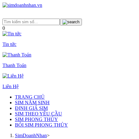
0
Tin tức
Thanh Toán
Liên Hệ
TRANG CHỦ
SIM NĂM SINH
ĐỊNH GIÁ SIM
SIM THEO YÊU CẦU
SIM PHONG THỦY
BÓI SIM PHONG THỦY
SimDoanhNhan
>