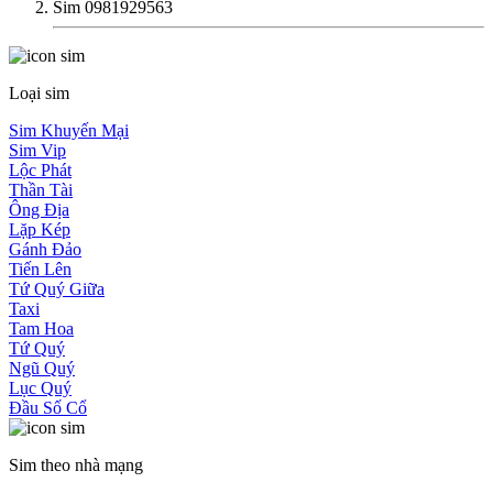
Sim 0981929563
Loại sim
Sim Khuyến Mại
Sim Vip
Lộc Phát
Thần Tài
Ông Địa
Lặp Kép
Gánh Đảo
Tiến Lên
Tứ Quý Giữa
Taxi
Tam Hoa
Tứ Quý
Ngũ Quý
Lục Quý
Đầu Số Cổ
Sim theo nhà mạng