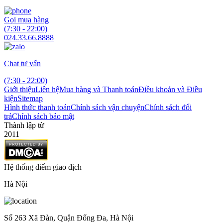
Gọi mua hàng
(7:30 - 22:00)
024.33.66.8888
Chat tư vấn
(7:30 - 22:00)
Giới thiệu
Liên hệ
Mua hàng và Thanh toán
Điều khoản và Điều
kiện
Sitemap
Hình thức thanh toán
Chính sách vận chuyện
Chính sách đổi
trả
Chính sách bảo mật
Thành lập từ
2011
Hệ thống điểm giao dịch
Hà Nội
Số 263 Xã Đàn, Quận Đống Đa, Hà Nội