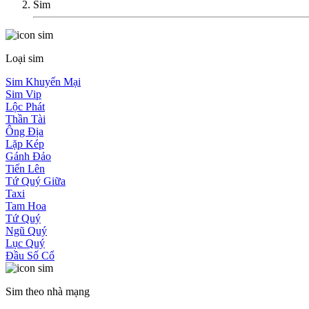
Sim
Loại sim
Sim Khuyến Mại
Sim Vip
Lộc Phát
Thần Tài
Ông Địa
Lặp Kép
Gánh Đảo
Tiến Lên
Tứ Quý Giữa
Taxi
Tam Hoa
Tứ Quý
Ngũ Quý
Lục Quý
Đầu Số Cổ
Sim theo nhà mạng