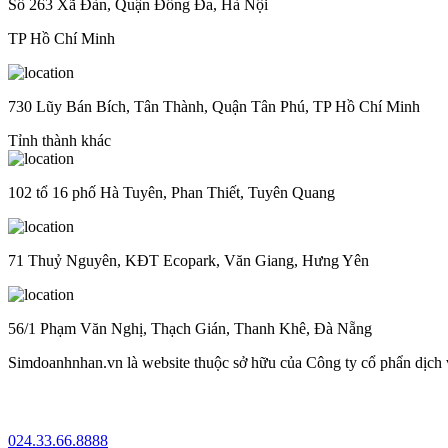
Số 263 Xã Đàn, Quận Đống Đa, Hà Nội
TP Hồ Chí Minh
730 Lũy Bán Bích, Tân Thành, Quận Tân Phú, TP Hồ Chí Minh
Tỉnh thành khác
102 tổ 16 phố Hà Tuyên, Phan Thiết, Tuyên Quang
71 Thuỷ Nguyên, KĐT Ecopark, Văn Giang, Hưng Yên
56/1 Phạm Văn Nghị, Thạch Gián, Thanh Khê, Đà Nẵng
Simdoanhnhan.vn là website thuộc sở hữu của Công ty cổ phẩn dịch
024.33.66.8888