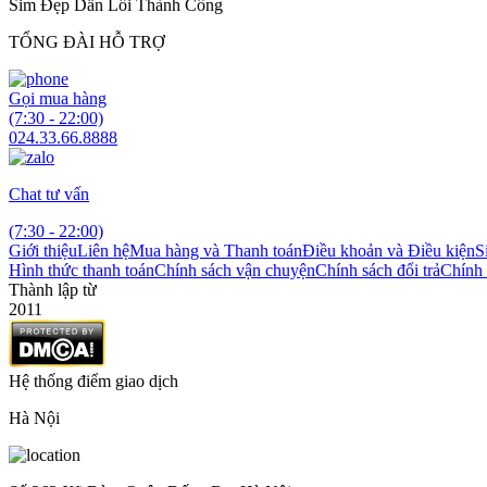
Sim Đẹp Dẫn Lối Thành Công
TỔNG ĐÀI HỖ TRỢ
Gọi mua hàng
(7:30 - 22:00)
024.33.66.8888
Chat tư vấn
(7:30 - 22:00)
Giới thiệu
Liên hệ
Mua hàng và Thanh toán
Điều khoản và Điều kiện
S
Hình thức thanh toán
Chính sách vận chuyện
Chính sách đổi trả
Chính 
Thành lập từ
2011
Hệ thống điểm giao dịch
Hà Nội