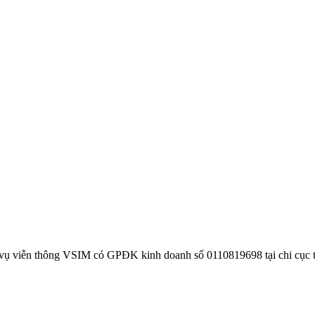
 vụ viễn thông VSIM có GPĐK kinh doanh số 0110819698 tại chi cục 