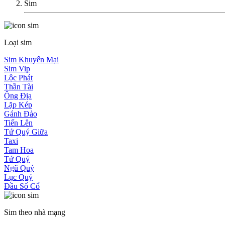
Sim
Loại sim
Sim Khuyến Mại
Sim Vip
Lộc Phát
Thần Tài
Ông Địa
Lặp Kép
Gánh Đảo
Tiến Lên
Tứ Quý Giữa
Taxi
Tam Hoa
Tứ Quý
Ngũ Quý
Lục Quý
Đầu Số Cổ
Sim theo nhà mạng