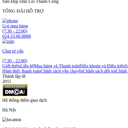
Sim Đẹp Dẫn Lối Thành Công
TỔNG ĐÀI HỖ TRỢ
Gọi mua hàng
(7:30 - 22:00)
024.33.66.8888
Chat tư vấn
(7:30 - 22:00)
Giới thiệu
Liên hệ
Mua hàng và Thanh toán
Điều khoản và Điều kiện
S
Hình thức thanh toán
Chính sách vận chuyện
Chính sách đổi trả
Chính 
Thành lập từ
2011
Hệ thống điểm giao dịch
Hà Nội