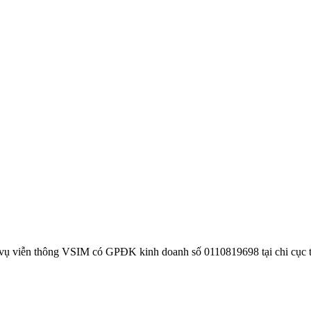
 vụ viễn thông VSIM có GPĐK kinh doanh số 0110819698 tại chi cục 