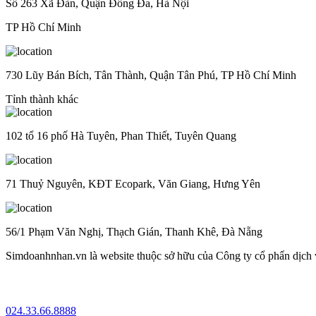
Số 263 Xã Đàn, Quận Đống Đa, Hà Nội
TP Hồ Chí Minh
730 Lũy Bán Bích, Tân Thành, Quận Tân Phú, TP Hồ Chí Minh
Tỉnh thành khác
102 tổ 16 phố Hà Tuyên, Phan Thiết, Tuyên Quang
71 Thuỷ Nguyên, KĐT Ecopark, Văn Giang, Hưng Yên
56/1 Phạm Văn Nghị, Thạch Gián, Thanh Khê, Đà Nẵng
Simdoanhnhan.vn là website thuộc sở hữu của Công ty cổ phẩn dịch
024.33.66.8888