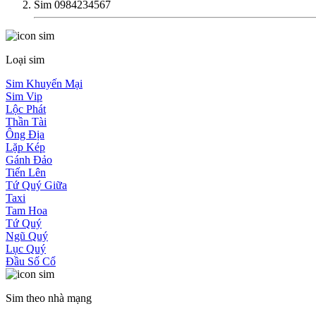
Sim 0984234567
Loại sim
Sim Khuyến Mại
Sim Vip
Lộc Phát
Thần Tài
Ông Địa
Lặp Kép
Gánh Đảo
Tiến Lên
Tứ Quý Giữa
Taxi
Tam Hoa
Tứ Quý
Ngũ Quý
Lục Quý
Đầu Số Cổ
Sim theo nhà mạng