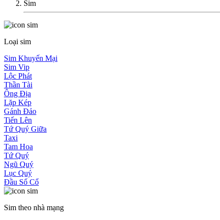
Sim
Loại sim
Sim Khuyến Mại
Sim Vip
Lộc Phát
Thần Tài
Ông Địa
Lặp Kép
Gánh Đảo
Tiến Lên
Tứ Quý Giữa
Taxi
Tam Hoa
Tứ Quý
Ngũ Quý
Lục Quý
Đầu Số Cổ
Sim theo nhà mạng