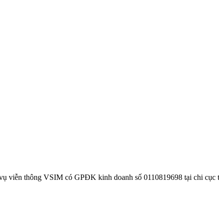
 vụ viễn thông VSIM có GPĐK kinh doanh số 0110819698 tại chi cục 