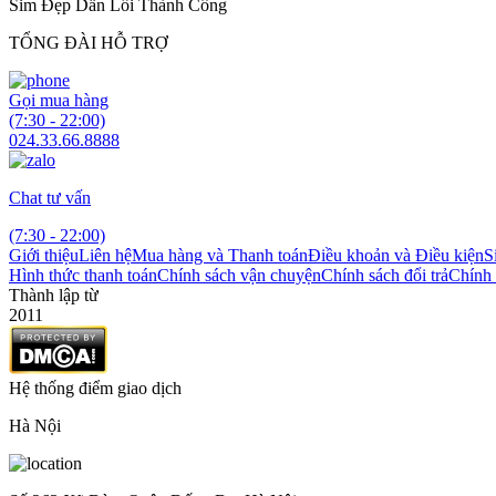
Sim Đẹp Dẫn Lối Thành Công
TỔNG ĐÀI HỖ TRỢ
Gọi mua hàng
(7:30 - 22:00)
024.33.66.8888
Chat tư vấn
(7:30 - 22:00)
Giới thiệu
Liên hệ
Mua hàng và Thanh toán
Điều khoản và Điều kiện
S
Hình thức thanh toán
Chính sách vận chuyện
Chính sách đổi trả
Chính 
Thành lập từ
2011
Hệ thống điểm giao dịch
Hà Nội