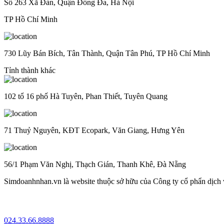
Số 263 Xã Đàn, Quận Đống Đa, Hà Nội
TP Hồ Chí Minh
730 Lũy Bán Bích, Tân Thành, Quận Tân Phú, TP Hồ Chí Minh
Tỉnh thành khác
102 tổ 16 phố Hà Tuyên, Phan Thiết, Tuyên Quang
71 Thuỷ Nguyên, KĐT Ecopark, Văn Giang, Hưng Yên
56/1 Phạm Văn Nghị, Thạch Gián, Thanh Khê, Đà Nẵng
Simdoanhnhan.vn là website thuộc sở hữu của Công ty cổ phẩn dịch
024.33.66.8888