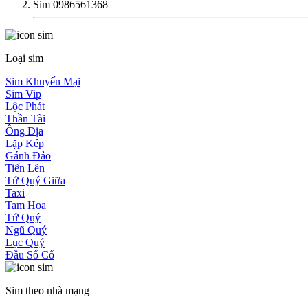
Sim 0986561368
Loại sim
Sim Khuyến Mại
Sim Vip
Lộc Phát
Thần Tài
Ông Địa
Lặp Kép
Gánh Đảo
Tiến Lên
Tứ Quý Giữa
Taxi
Tam Hoa
Tứ Quý
Ngũ Quý
Lục Quý
Đầu Số Cổ
Sim theo nhà mạng