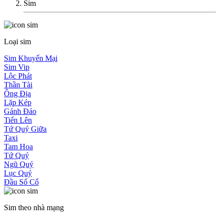
Sim
Loại sim
Sim Khuyến Mại
Sim Vip
Lộc Phát
Thần Tài
Ông Địa
Lặp Kép
Gánh Đảo
Tiến Lên
Tứ Quý Giữa
Taxi
Tam Hoa
Tứ Quý
Ngũ Quý
Lục Quý
Đầu Số Cổ
Sim theo nhà mạng