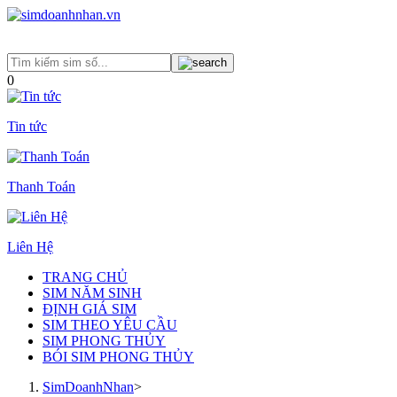
0
Tin tức
Thanh Toán
Liên Hệ
TRANG CHỦ
SIM NĂM SINH
ĐỊNH GIÁ SIM
SIM THEO YÊU CẦU
SIM PHONG THỦY
BÓI SIM PHONG THỦY
SimDoanhNhan
>