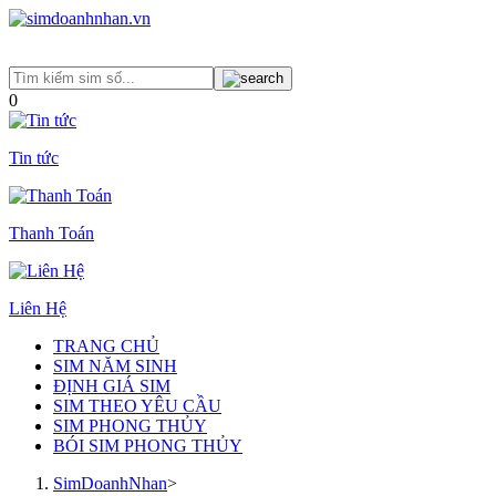
0
Tin tức
Thanh Toán
Liên Hệ
TRANG CHỦ
SIM NĂM SINH
ĐỊNH GIÁ SIM
SIM THEO YÊU CẦU
SIM PHONG THỦY
BÓI SIM PHONG THỦY
SimDoanhNhan
>