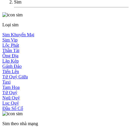
Sim
Loại sim
Sim Khuyến Mại
Sim Vip
Lộc Phát
Thần Tài
Ông Địa
Lặp Kép
Gánh Đảo
Tiến Lên
Tứ Quý Giữa
Taxi
Tam Hoa
Tứ Quý
Ngũ Quý
Lục Quý
Đầu Số Cổ
Sim theo nhà mạng