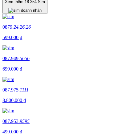
Xem thêm
18.354
Sim
0879.
24.26.26
599.000 ₫
087.949.
5656
699.000 ₫
087.975.
1111
8.800.000 ₫
087.953.
9595
499.000 ₫