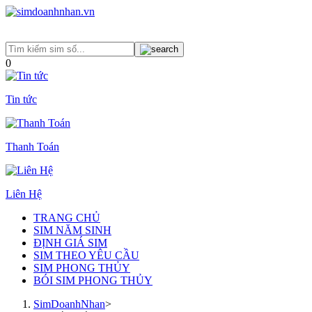
0
Tin tức
Thanh Toán
Liên Hệ
TRANG CHỦ
SIM NĂM SINH
ĐỊNH GIÁ SIM
SIM THEO YÊU CẦU
SIM PHONG THỦY
BÓI SIM PHONG THỦY
SimDoanhNhan
>