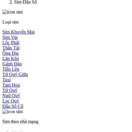
Sim Đầu Số
Loại sim
Sim Khuyến Mại
Sim Vip
Lộc Phát
Thần Tài
Ông Địa
Lặp Kép
Gánh Đảo
Tiến Lên
Tứ Quý Giữa
Taxi
Tam Hoa
Tứ Quý
Ngũ Quý
Lục Quý
Đầu Số Cổ
Sim theo nhà mạng