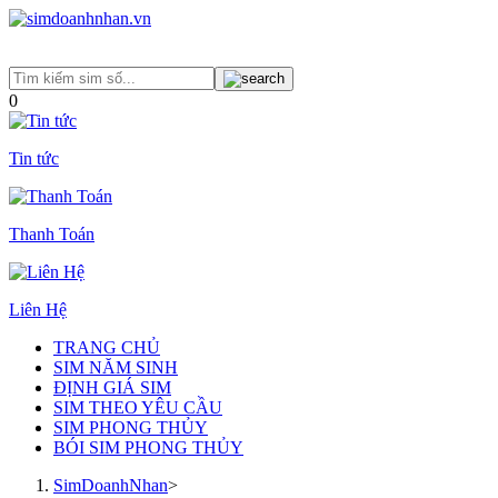
0
Tin tức
Thanh Toán
Liên Hệ
TRANG CHỦ
SIM NĂM SINH
ĐỊNH GIÁ SIM
SIM THEO YÊU CẦU
SIM PHONG THỦY
BÓI SIM PHONG THỦY
SimDoanhNhan
>