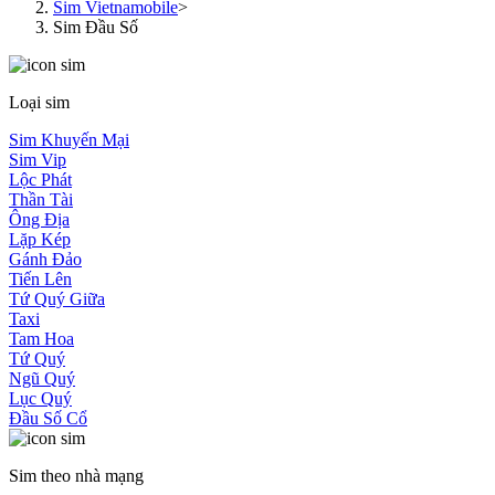
Sim Vietnamobile
>
Sim Đầu Số
Loại sim
Sim Khuyến Mại
Sim Vip
Lộc Phát
Thần Tài
Ông Địa
Lặp Kép
Gánh Đảo
Tiến Lên
Tứ Quý Giữa
Taxi
Tam Hoa
Tứ Quý
Ngũ Quý
Lục Quý
Đầu Số Cổ
Sim theo nhà mạng