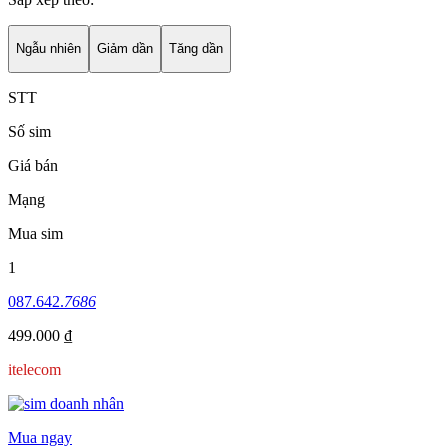
Ngẫu nhiên
Giảm dần
Tăng dần
STT
Số sim
Giá bán
Mạng
Mua sim
1
087.642.
7686
499.000 ₫
itelecom
Mua ngay