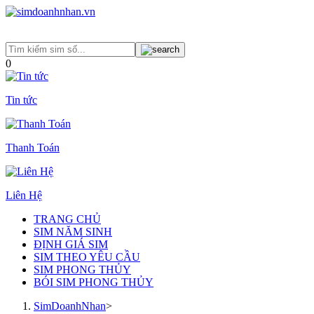
0
Tin tức
Thanh Toán
Liên Hệ
TRANG CHỦ
SIM NĂM SINH
ĐỊNH GIÁ SIM
SIM THEO YÊU CẦU
SIM PHONG THỦY
BÓI SIM PHONG THỦY
SimDoanhNhan
>