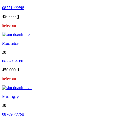
08771.
4648
6
450.000 ₫
itelecom
Mua ngay
38
0
8778
.34986
450.000 ₫
itelecom
Mua ngay
39
08769.
7876
8