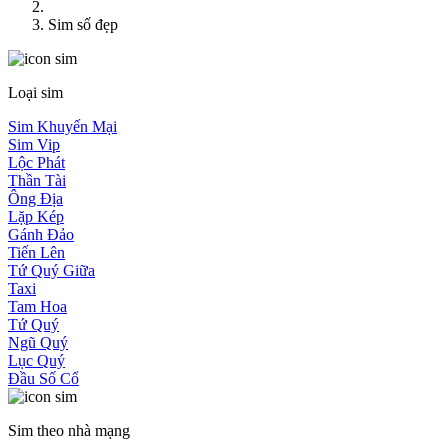
Sim số đẹp
Loại sim
Sim Khuyến Mại
Sim Vip
Lộc Phát
Thần Tài
Ông Địa
Lặp Kép
Gánh Đảo
Tiến Lên
Tứ Quý Giữa
Taxi
Tam Hoa
Tứ Quý
Ngũ Quý
Lục Quý
Đầu Số Cổ
Sim theo nhà mạng