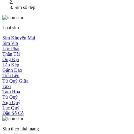
Sim số đẹp
Loại sim
Sim Khuyến Mại
Sim Vip
Lộc Phát
Thần Tài
Ông Địa
Lặp Kép
Gánh Đảo
Tiến Lên
Tứ Quý Giữa
Taxi
Tam Hoa
Tứ Quý
Ngũ Quý
Lục Quý
Đầu Số Cổ
Sim theo nhà mạng