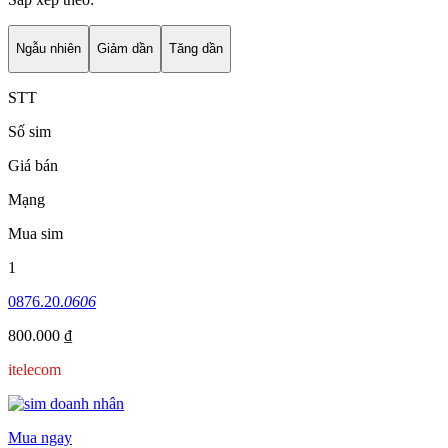
Ngẫu nhiên
Giảm dần
Tăng dần
STT
Số sim
Giá bán
Mạng
Mua sim
1
0876.20.
0606
800.000 ₫
itelecom
Mua ngay