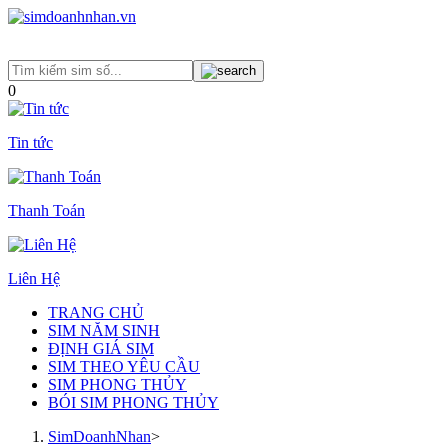
0
Tin tức
Thanh Toán
Liên Hệ
TRANG CHỦ
SIM NĂM SINH
ĐỊNH GIÁ SIM
SIM THEO YÊU CẦU
SIM PHONG THỦY
BÓI SIM PHONG THỦY
SimDoanhNhan
>