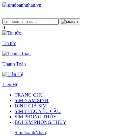
0
Tin tức
Thanh Toán
Liên Hệ
TRANG CHỦ
SIM NĂM SINH
ĐỊNH GIÁ SIM
SIM THEO YÊU CẦU
SIM PHONG THỦY
BÓI SIM PHONG THỦY
SimDoanhNhan
>