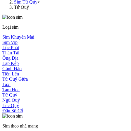
Sim Tứ Qúy
>
Tứ Quý
Loại sim
Sim Khuyến Mại
Sim Vip
Lộc Phát
Thần Tài
Ông Địa
Lặp Kép
Gánh Đảo
Tiến Lên
Tứ Quý Giữa
Taxi
Tam Hoa
Tứ Quý
Ngũ Quý
Lục Quý
Đầu Số Cổ
Sim theo nhà mạng