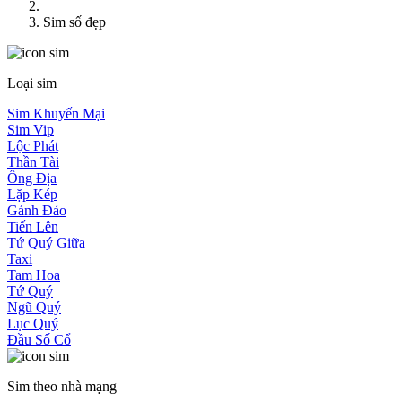
Sim số đẹp
Loại sim
Sim Khuyến Mại
Sim Vip
Lộc Phát
Thần Tài
Ông Địa
Lặp Kép
Gánh Đảo
Tiến Lên
Tứ Quý Giữa
Taxi
Tam Hoa
Tứ Quý
Ngũ Quý
Lục Quý
Đầu Số Cổ
Sim theo nhà mạng