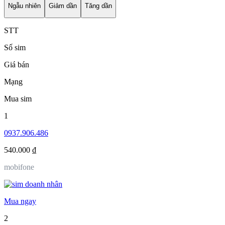
Ngẫu nhiên
Giảm dần
Tăng dần
STT
Số sim
Giá bán
Mạng
Mua sim
1
0937.906.486
540.000 ₫
mobifone
Mua ngay
2